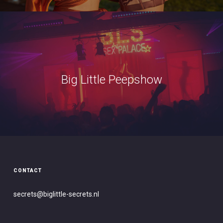
Big Little Peepshow
CONTACT
secrets@biglittle-secret
s.nl