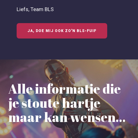
Liefs, Team BLS
JA, DOE MIJ OOK ZO'N BLS-FUIF
Alle informatie die
je stoute hartje
maar kan wensen…